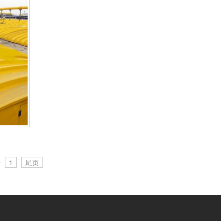
录
1
尾页