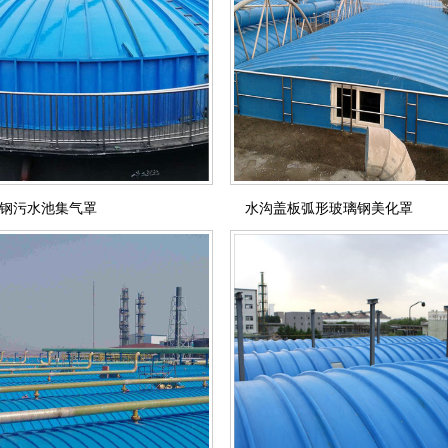
钢污水池集气罩
水沟盖板弧形玻璃钢美化罩