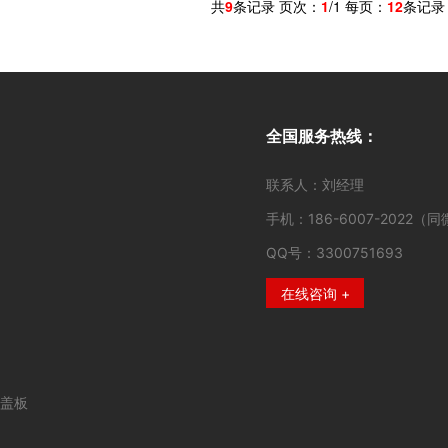
共
9
条记录 页次：
1
/1 每页：
12
条记
全国服务热线：
联系人：刘经理
手机：186-6007-2022（
QQ号：3300751693
在线咨询 +
盖板